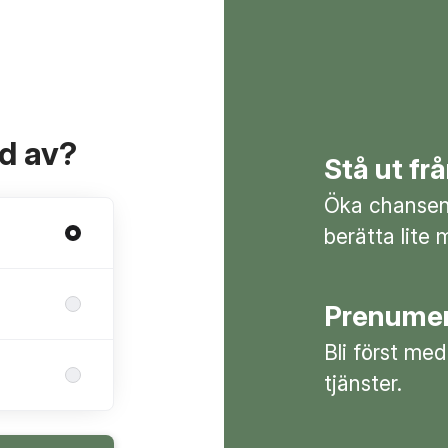
ad av?
Stå ut f
Öka chansen 
berätta lite 
Prenumer
Bli först med
tjänster.